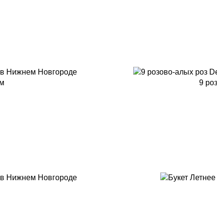
см
9 ро