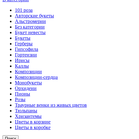
101 роза
Авторские букеты
Альстромерии
Без категории
Букет невесты
Букеты
Герберы
Гипсофила
Гортензии
Ирисы
Каллы
Композиции
Композиции-сердца
Монобукеты
Орхидеии
Пионы
Розы
Траурные венки из живых цветов
Тюльпаны
Хризантемы
Цветы в корзине
Цветы в коробке
Поиск