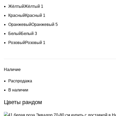
Жёлтый
Жёлтый
1
Красный
Красный
1
Оранжевый
Оранжевый
5
Белый
Белый
3
Розовый
Розовый
1
Наличие
Распродажа
В наличии
Цветы рандом