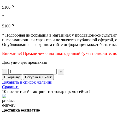
5100
₽
*
5100
₽
* Подробная информация в магазинах у продавцов-консультанто
информационный характер и не является публичной офертой, 
Опубликованная на данном сайте информация может быть изме
Внимание! Прежде чем оплачивать данный букет позвоните, пож
Доступно для предзаказа
Количество
товара
В корзину
Покупка в 1 клик
Букет
Добавить в список желаний
из
Сравнить
роз
10
посетителей смотрят этот товар прямо сейчас!
в
коробке
№10
Доставка бесплатно