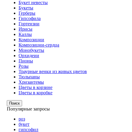
Букет невесты
Букеты
Герберы
Гипсофила
Гортензии
Ирисы
Каллы
Композиции
Композиции-сердца
Монобукеты
Орхидеии
Пионы
Розы
Траурные венки из живых цветов
Тюльпаны
Хризантемы
Цветы в корзине
Цветы в коробке
Поиск
Популярные запросы
роз
букет
гипсофил