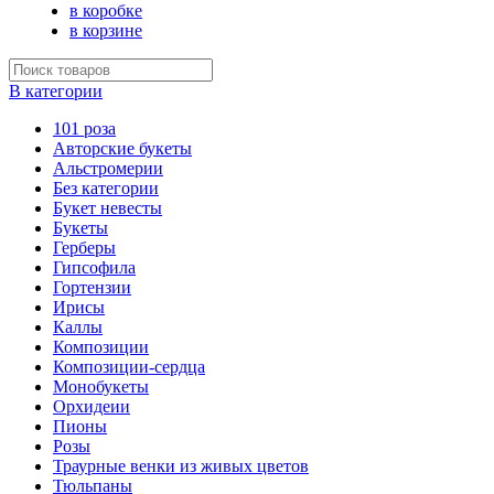
в коробке
в корзине
В категории
101 роза
Авторские букеты
Альстромерии
Без категории
Букет невесты
Букеты
Герберы
Гипсофила
Гортензии
Ирисы
Каллы
Композиции
Композиции-сердца
Монобукеты
Орхидеии
Пионы
Розы
Траурные венки из живых цветов
Тюльпаны