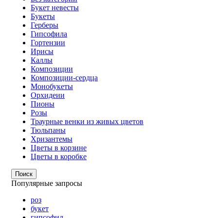
Букет невесты
Букеты
Герберы
Гипсофила
Гортензии
Ирисы
Каллы
Композиции
Композиции-сердца
Монобукеты
Орхидеии
Пионы
Розы
Траурные венки из живых цветов
Тюльпаны
Хризантемы
Цветы в корзине
Цветы в коробке
Поиск
Популярные запросы
роз
букет
гипсофил