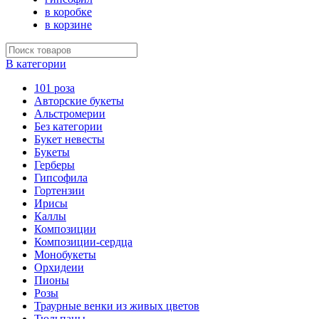
в коробке
в корзине
В категории
101 роза
Авторские букеты
Альстромерии
Без категории
Букет невесты
Букеты
Герберы
Гипсофила
Гортензии
Ирисы
Каллы
Композиции
Композиции-сердца
Монобукеты
Орхидеии
Пионы
Розы
Траурные венки из живых цветов
Тюльпаны