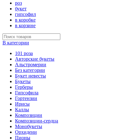
роз
букет
гипсофил
в коробке
в корзине
В категории
101 роза
Авторские букеты
Альстромерии
Без категории
Букет невесты
Букеты
Герберы
Гипсофила
Гортензии
Ирисы
Каллы
Композиции
Композиции-сердца
Монобукеты
Орхидеии
Пионы