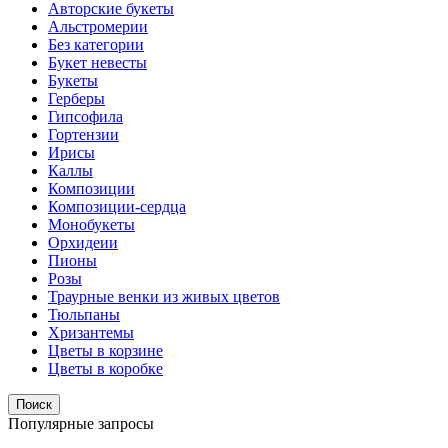
Авторские букеты
Альстромерии
Без категории
Букет невесты
Букеты
Герберы
Гипсофила
Гортензии
Ирисы
Каллы
Композиции
Композиции-сердца
Монобукеты
Орхидеии
Пионы
Розы
Траурные венки из живых цветов
Тюльпаны
Хризантемы
Цветы в корзине
Цветы в коробке
Поиск
Популярные запросы