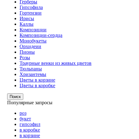
Герберы
Гипсофила
Гортензии
Ирисы
Каллы
Композиции
Композиции-сердца
Монобукеты
Орхидеии
Пионы
Розы
Траурные венки из живых цветов
Тюльпаны
Хризантемы
Цветы в корзине
Цветы в коробке
Поиск
Популярные запросы
роз
букет
гипсофил
в коробке
в корзине