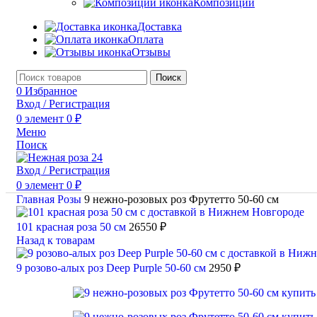
Композиции
Доставка
Оплата
Отзывы
Поиск
0
Избранное
Вход / Регистрация
0
элемент
0
₽
Меню
Поиск
Вход / Регистрация
0
элемент
0
₽
Главная
Розы
9 нежно-розовых роз Фрутетто 50-60 см
101 красная роза 50 см
26550
₽
Назад к товарам
9 розово-алых роз Deep Purple 50-60 см
2950
₽